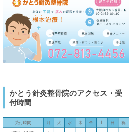
かとう針灸整骨院のアクセス・受
付時間
受付時間
月
火
水
木
金
土
日
祝