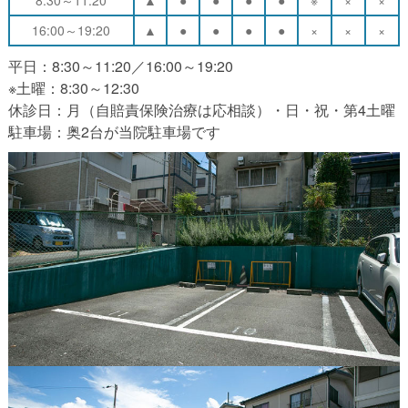
8:30～11:20
▲
●
●
●
●
※
×
×
16:00～19:20
▲
●
●
●
●
×
×
×
平日：8:30～11:20／16:00～19:20
※土曜：8:30～12:30
休診日：月（自賠責保険治療は応相談）・日・祝・第4土曜
駐車場：奥2台が当院駐車場です