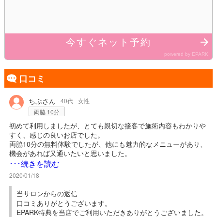
口コミ
アイコン
ちぷさん
40代
女性
両脇 10分
初めて利用しましたが、とても親切な接客で施術内容もわかりや
すく、感じの良いお店でした。
両脇10分の無料体験でしたが、他にも魅力的なメニューがあり、
機会があれば又通いたいと思いました。
店舗詳細を開くと、とても丁寧に写真付きで地図案内が掲載され
･･･続きを読む
ているので、場所も分かり易いと思います。
2020/01/18
店内も落ち着いた雰囲気で、リラックスして過ごせました。
当サロンからの返信
口コミありがとうございます。
EPARK特典を当店でご利用いただきありがとうございました。