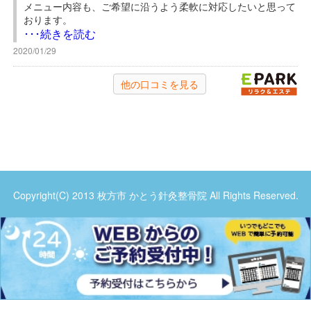
メニュー内容も、ご希望に沿うよう柔軟に対応したいと思って
おります。
ぜひまたのご利用お待ちしております。
･･･続きを読む
2020/01/29
E
他の口コミを見る
Copyright(C) 2013 枚方市 かとう針灸整骨院 All Rights Reserved.