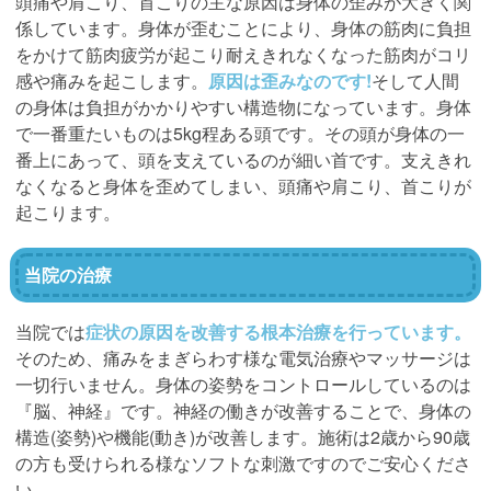
頭痛や肩こり、首こりの主な原因は身体の歪みが大きく関
係しています。身体が歪むことにより、身体の筋肉に負担
をかけて筋肉疲労が起こり耐えきれなくなった筋肉がコリ
感や痛みを起こします。
原因は歪みなのです!
そして人間
の身体は負担がかかりやすい構造物になっています。身体
で一番重たいものは5kg程ある頭です。その頭が身体の一
番上にあって、頭を支えているのが細い首です。支えきれ
なくなると身体を歪めてしまい、頭痛や肩こり、首こりが
起こります。
当院の治療
当院では
症状の原因を改善する根本治療を行っています。
そのため、痛みをまぎらわす様な電気治療やマッサージは
一切行いません。身体の姿勢をコントロールしているのは
『脳、神経』です。神経の働きが改善することで、身体の
構造(姿勢)や機能(動き)が改善します。施術は2歳から90歳
の方も受けられる様なソフトな刺激ですのでご安心くださ
い。