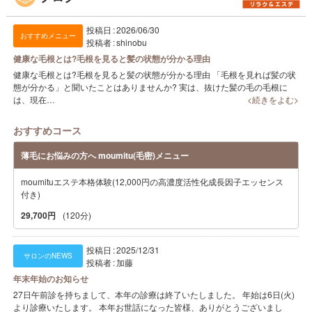
投稿日
2026/06/30
おすすめメニュー
投稿者
shinobu
健康な毛根とは?毛根を見ると髪の状態が分かる理由
健康な毛根とは?毛根を見ると髪の状態が分かる理由 「毛根を見れば髪の状
態が分かる」と聞いたことはありませんか? 実は、抜けた髪の毛の毛根に
は、現在…
<続きをよむ>
おすすめコース
薄毛にお悩みの方へ moumitu(毛密)メニュー
moumituエステ本格体験(12,000円の高濃度活性化成長因子エッセンス
付き)
29,700円
(120分)
投稿日
2025/12/31
サロンのNEWS
投稿者
加藤
年末年始のお知らせ
27日午前診を持ちまして、本年の診療は終了いたしました。 年始は6日(火)
より診療いたします。 本年お世話になった皆様、ありがとうございまし