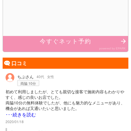
口コミ
アイコン
ちぷさん
40代
女性
両脇 10分
初めて利用しましたが、とても親切な接客で施術内容もわかりや
すく、感じの良いお店でした。
両脇10分の無料体験でしたが、他にも魅力的なメニューがあり、
機会があれば又通いたいと思いました。
店舗詳細を開くと、とても丁寧に写真付きで地図案内が掲載され
･･･続きを読む
ているので、場所も分かり易いと思います。
2020/01/18
店内も落ち着いた雰囲気で、リラックスして過ごせました。