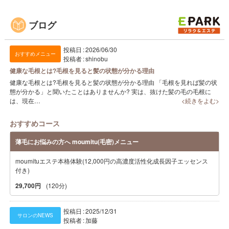
E
ブログ
投稿日
2026/06/30
おすすめメニュー
投稿者
shinobu
健康な毛根とは?毛根を見ると髪の状態が分かる理由
健康な毛根とは?毛根を見ると髪の状態が分かる理由 「毛根を見れば髪の状
態が分かる」と聞いたことはありませんか? 実は、抜けた髪の毛の毛根に
は、現在…
<続きをよむ>
おすすめコース
薄毛にお悩みの方へ moumitu(毛密)メニュー
moumituエステ本格体験(12,000円の高濃度活性化成長因子エッセンス
付き)
29,700円
(120分)
投稿日
2025/12/31
サロンのNEWS
投稿者
加藤