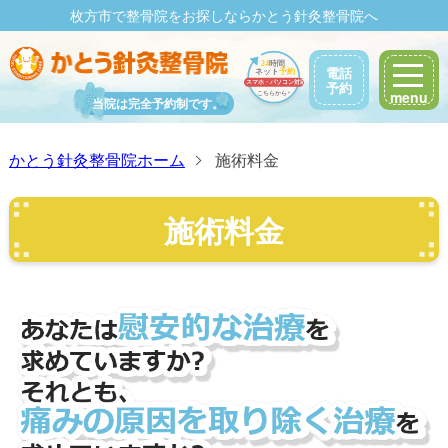
枚方市で整骨院をお探しなら
かとう針灸整骨院へ
電話
予約
menu
当院は完全予約制です。
かとう針灸整骨院ホーム
施術料金
施術料金