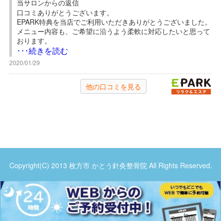
当サロンからの返信
口コミありがとうございます。
EPARK特典を当店でご利用いただきありがとうございました。
メニュー内容も、ご希望に沿うよう柔軟に対応したいと思って
おります。
ぜひまたのご利用お待ちしております。
･･･続きを読む
2020/01/29
E
他の口コミを見る
Copyright(C) 2013 枚方市 かとう針灸整骨院 All Rights Reserved.